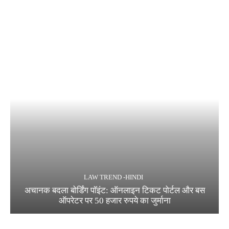
LAW TREND -HINDI
अचानक बदला बोर्डिंग पॉइंट: ऑनलाइन टिकट पोर्टल और बस
ऑपरेटर पर 50 हजार रुपये का जुर्माना