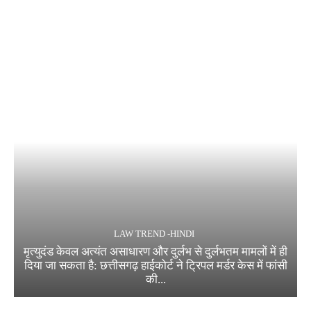
LAW TREND -HINDI
मृत्युदंड केवल अत्यंत असाधारण और दुर्लभ से दुर्लभतम मामलों में ही
दिया जा सकता है: छत्तीसगढ़ हाईकोर्ट ने ट्रिपल मर्डर केस में फांसी
की...