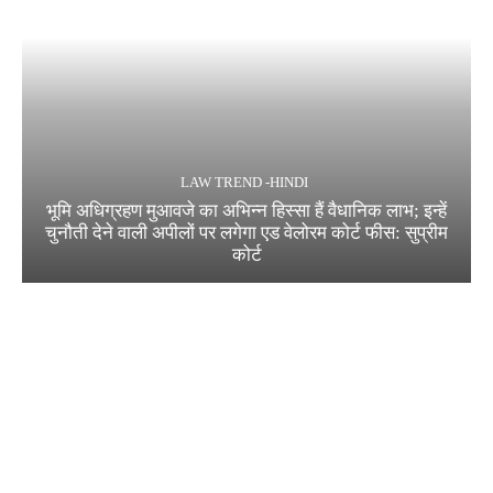
LAW TREND -HINDI
भूमि अधिग्रहण मुआवजे का अभिन्न हिस्सा हैं वैधानिक लाभ; इन्हें
चुनौती देने वाली अपीलों पर लगेगा एड वेलोरम कोर्ट फीस: सुप्रीम
कोर्ट