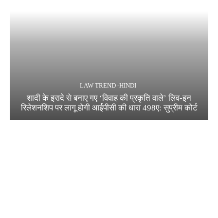
LAW TREND -HINDI
शादी के इरादे से बनाए गए ‘विवाह की प्रकृति वाले’ लिव-इन
रिलेशनशिप पर लागू होगी आईपीसी की धारा 498ए: सुप्रीम कोर्ट