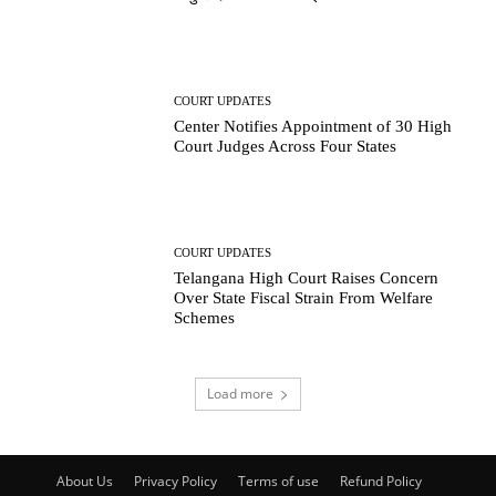
COURT UPDATES
Center Notifies Appointment of 30 High
Court Judges Across Four States
COURT UPDATES
Telangana High Court Raises Concern
Over State Fiscal Strain From Welfare
Schemes
Load more
About Us
Privacy Policy
Terms of use
Refund Policy