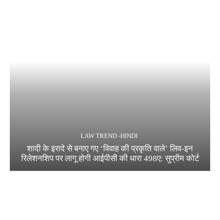
LAW TREND -HINDI
शादी के इरादे से बनाए गए ‘विवाह की प्रकृति वाले’ लिव-इन
रिलेशनशिप पर लागू होगी आईपीसी की धारा 498ए: सुप्रीम कोर्ट