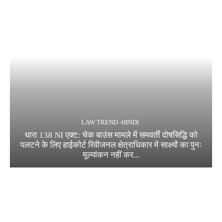
LAW TREND -HINDI
धारा 138 NI एक्ट: चेक बाउंस मामले में समवर्ती दोषसिद्धि को
पलटने के लिए हाईकोर्ट रिवीजनल क्षेत्राधिकार में साक्ष्यों का पुनः
मूल्यांकन नहीं कर...