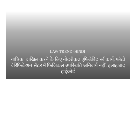
LAW TREND -HINDI
याचिका दाखिल करने के लिए नोटरीकृत एफिडेविट स्वीकार्य, फोटो
वेरिफिकेशन सेंटर में फिजिकल उपस्थिति अनिवार्य नहीं: इलाहाबाद
हाईकोर्ट