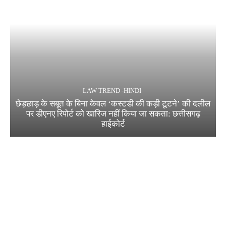
LAW TREND -HINDI
छेड़छाड़ के सबूत के बिना केवल ‘कस्टडी की कड़ी टूटने’ की दलील
पर डीएनए रिपोर्ट को खारिज नहीं किया जा सकता: छत्तीसगढ़
हाईकोर्ट