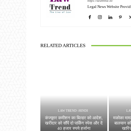
https://lawtrend.in/
Legal News Website Provid
RELATED ARTICLES
LAW TREND -HINDI
LA
कंज्यूमर कमीशन का बिल्डर को आदेश,
मकोका मामले
खरीदार को सौंपें दो पार्किंग स्पेस और दें
बालयान को 
40 हजार रुपये हर्जाना
खारि