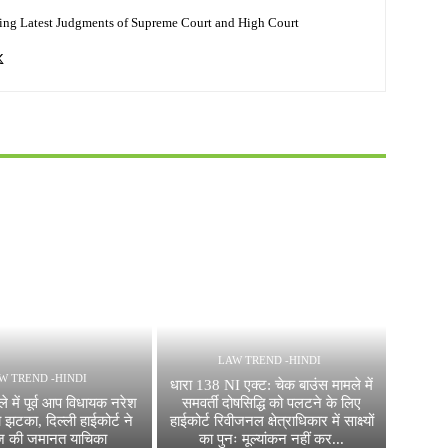
ing Latest Judgments of Supreme Court and High Court
LAW TREND -HINDI
W TREND -HINDI
धारा 138 NI एक्ट: चेक बाउंस मामले में
 में पूर्व आप विधायक नरेश
समवर्ती दोषसिद्धि को पलटने के लिए
झटका, दिल्ली हाईकोर्ट ने
हाईकोर्ट रिवीजनल क्षेत्राधिकार में साक्ष्यों
ज की जमानत याचिका
का पुनः मूल्यांकन नहीं कर...