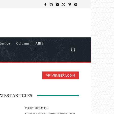
Justice
Columns
AIBE
VIP MEMBER LOGIN
ATEST ARTICLES
COURT UPDATES
Gujarat High Court Denies Bail