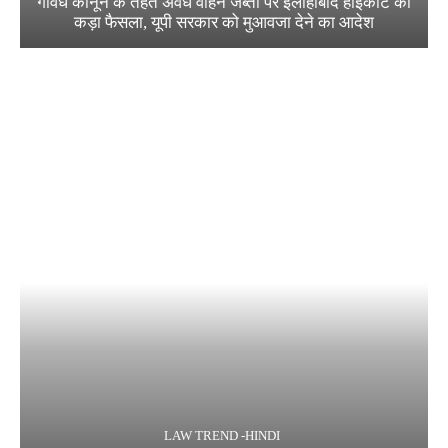
गोवध कानून के तहत अवैध वाहन जब्ती पर इलाहाबाद हाईकोर्ट का
कड़ा फैसला, यूपी सरकार को मुआवजा देने का आदेश
LAW TREND -HINDI