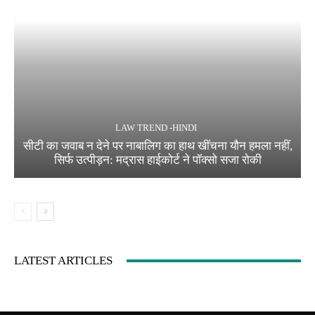
LAW TREND -HINDI
सीटी का जवाब न देने पर नाबालिग का हाथ खींचना यौन हमला नहीं,
सिर्फ उत्पीड़न: मद्रास हाईकोर्ट ने पॉक्सो सजा रोकी
LATEST ARTICLES