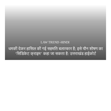
LAW TREND -HINDI
धमकी देकर हासिल की गई सहमति बलात्कार है; इसे यौन शोषण का
‘सिंडिकेट क्राइम’ कहा जा सकता है: उत्तराखंड हाईकोर्ट