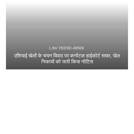
LAW TREND -HINDI
एशियाई खेलों के चयन विवाद पर कर्नाटक हाईकोर्ट सख्त, खेल
निकायों को जारी किया नोटिस