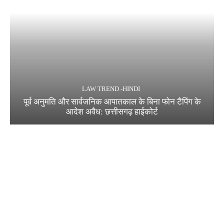
LAW TREND -HINDI
पूर्व अनुमति और सार्वजनिक आपातकाल के बिना फोन टैपिंग के
आदेश अवैध: छत्तीसगढ़ हाईकोर्ट