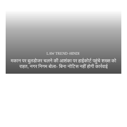
LAW TREND -HINDI
मकान पर बुलडोजर चलने की आशंका पर हाईकोर्ट पहुंचे शख्स को
राहत, नगर निगम बोला- बिना नोटिस नहीं होगी कार्रवाई