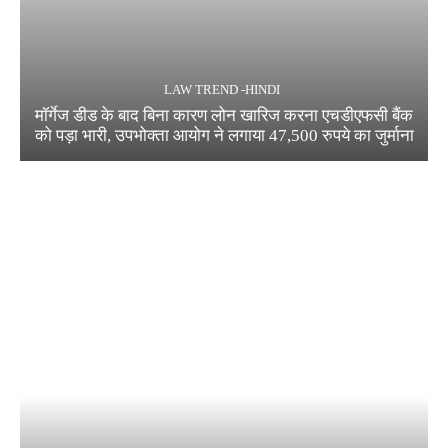
LAW TREND -HINDI
मॉर्गेज डीड के बाद बिना कारण लोन खारिज करना एचडीएफसी बैंक
को पड़ा भारी, उपभोक्ता आयोग ने लगाया 47,500 रुपये का जुर्माना