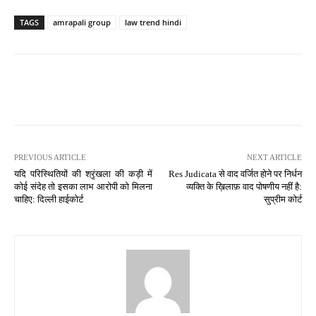
TAGS
amrapali group
law trend hindi
PREVIOUS ARTICLE
NEXT ARTICLE
यदि परिस्थितियों की श्रृंखला की कड़ी में
Res Judicata से वाद वर्जित होने पर निर्धन
कोई संदेह तो इसका लाभ आरोपी को मिलना
व्यक्ति के ख़िलाफ़ वाद पोषणीय नहीं है:
चाहिए: दिल्ली हाईकोर्ट
सुप्रीम कोर्ट