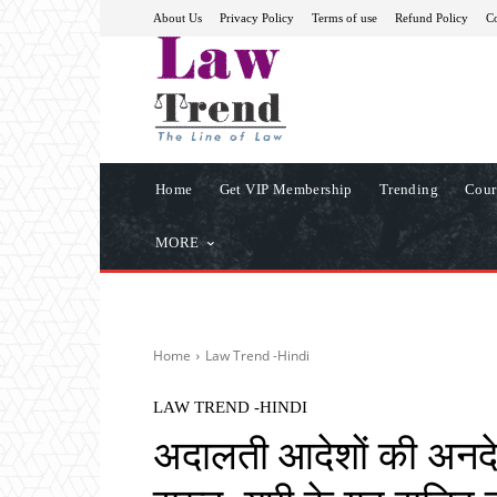
About Us
Privacy Policy
Terms of use
Refund Policy
Co
Home
Get VIP Membership
Trending
Cour
MORE
Home
Law Trend -Hindi
LAW TREND -HINDI
अदालती आदेशों की अनदे