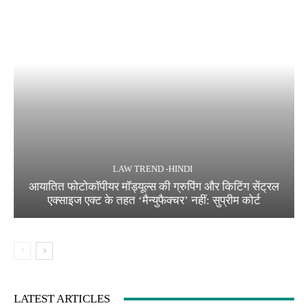
LAW TREND -HINDI
आयातित फोटोकॉपीयर मॉड्यूल्स की ग्रुपिंग और किटिंग सेंट्रल
एक्साइज एक्ट के तहत ‘मैन्युफैक्चर’ नहीं: सुप्रीम कोर्ट
LATEST ARTICLES