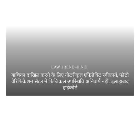
LAW TREND -HINDI
याचिका दाखिल करने के लिए नोटरीकृत एफिडेविट स्वीकार्य, फोटो
वेरिफिकेशन सेंटर में फिजिकल उपस्थिति अनिवार्य नहीं: इलाहाबाद
हाईकोर्ट