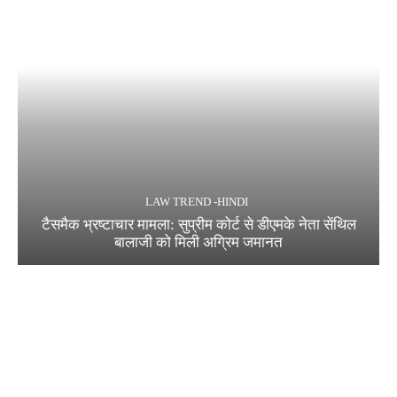
LAW TREND -HINDI
टैसमैक भ्रष्टाचार मामला: सुप्रीम कोर्ट से डीएमके नेता सेंथिल
बालाजी को मिली अग्रिम जमानत