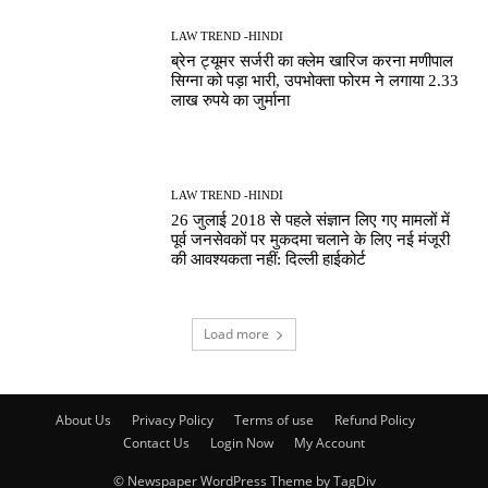
LAW TREND -HINDI
ब्रेन ट्यूमर सर्जरी का क्लेम खारिज करना मणीपाल
सिग्ना को पड़ा भारी, उपभोक्ता फोरम ने लगाया 2.33
लाख रुपये का जुर्माना
LAW TREND -HINDI
26 जुलाई 2018 से पहले संज्ञान लिए गए मामलों में
पूर्व जनसेवकों पर मुकदमा चलाने के लिए नई मंजूरी
की आवश्यकता नहीं: दिल्ली हाईकोर्ट
Load more
About Us
Privacy Policy
Terms of use
Refund Policy
Contact Us
Login Now
My Account
© Newspaper WordPress Theme by TagDiv