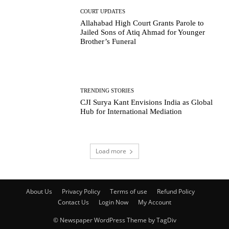
COURT UPDATES
Allahabad High Court Grants Parole to
Jailed Sons of Atiq Ahmad for Younger
Brother’s Funeral
TRENDING STORIES
CJI Surya Kant Envisions India as Global
Hub for International Mediation
Load more
About Us
Privacy Policy
Terms of use
Refund Policy
Contact Us
Login Now
My Account
© Newspaper WordPress Theme by TagDiv