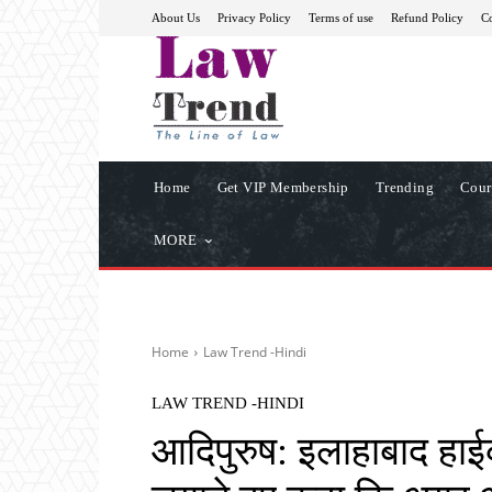
About Us
Privacy Policy
Terms of use
Refund Policy
Co
Home
Get VIP Membership
Trending
Cour
MORE
Home
Law Trend -Hindi
LAW TREND -HINDI
आदिपुरुष: इलाहाबाद हाईक