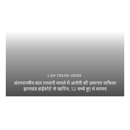
LAW TREND -HINDI
अंतरराज्यीय बाल तस्करी मामले में आरोपी की ज़मानत याचिका
झारखंड हाईकोर्ट से खारिज, 52 बच्चे हुए थे बरामद