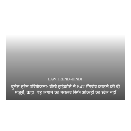
LAW TREND -HINDI
बुलेट ट्रेन परियोजना: बॉम्बे हाईकोर्ट ने 847 मैंग्रोव काटने की दी
मंजूरी, कहा- पेड़ लगाने का मतलब सिर्फ आंकड़ों का खेल नहीं