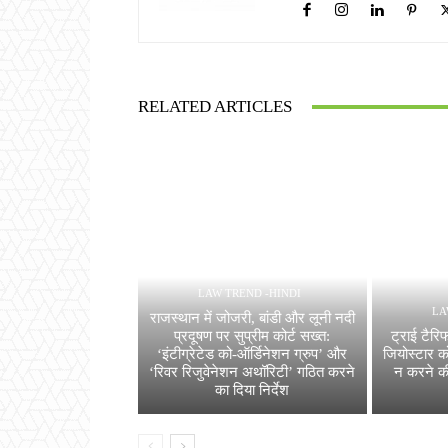
RELATED ARTICLES
LAW TREND -HINDI
LA
राजस्थान में जोजरी, बांडी और लूनी नदी
प्रदूषण पर सुप्रीम कोर्ट सख्त:
ट्राई टैरिफ
‘इंटीग्रेटेड को-ऑर्डिनेशन ग्रुप’ और
जियोस्टार को
‘रिवर रिजुवेनेशन अथॉरिटी’ गठित करने
न करने की
का दिया निर्देश