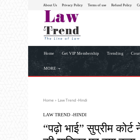
About Us
Privacy Policy
Terms of use
Refund Policy
Co
Home
Get VIP Membership
Trending
Cour
MORE
Home
Law Trend -Hindi
LAW TREND -HINDI
“पढ़ो भाई” सुप्रीम को