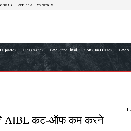
ntact Us
Login Now
My Account
t Updates
Judgements
Law Trend -हिन्दी
Consumer Cases
Law & 
L
र्ट ने AIBE कट-ऑफ कम करने