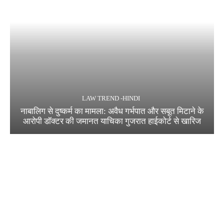
LAW TREND -HINDI
नाबालिग से दुष्कर्म का मामला: अवैध गर्भपात और सबूत मिटाने के
आरोपी डॉक्टर की जमानत याचिका गुजरात हाईकोर्ट से खारिज