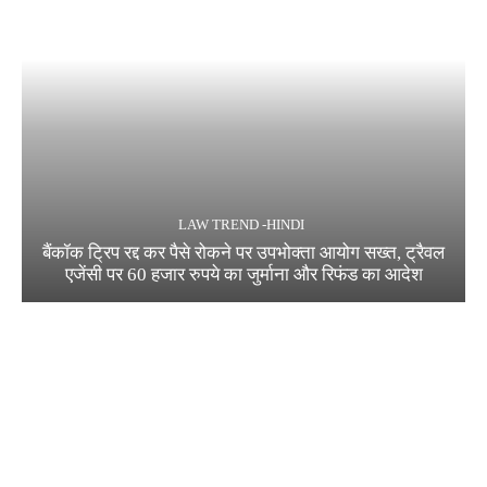
LAW TREND -HINDI
बैंकॉक ट्रिप रद्द कर पैसे रोकने पर उपभोक्ता आयोग सख्त, ट्रैवल
एजेंसी पर 60 हजार रुपये का जुर्माना और रिफंड का आदेश