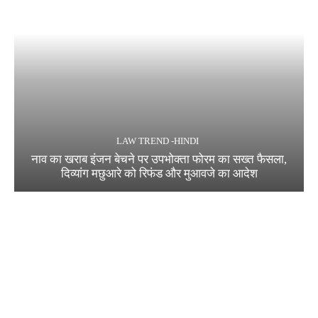
LAW TREND -HINDI
नाव का खराब इंजन बेचने पर उपभोक्ता फोरम का सख्त फैसला,
दिव्यांग मछुआरे को रिफंड और मुआवजे का आदेश