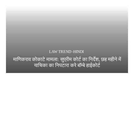
LAW TREND -HINDI
माणिकराव कोकाटे मामला: सुप्रीम कोर्ट का निर्देश, छह महीने में
याचिका का निपटारा करे बॉम्बे हाईकोर्ट