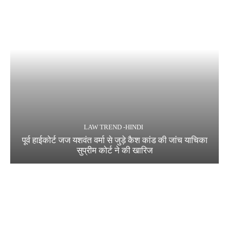
LAW TREND -HINDI
पूर्व हाईकोर्ट जज यशवंत वर्मा से जुड़े कैश कांड की जांच याचिका
सुप्रीम कोर्ट ने की खारिज