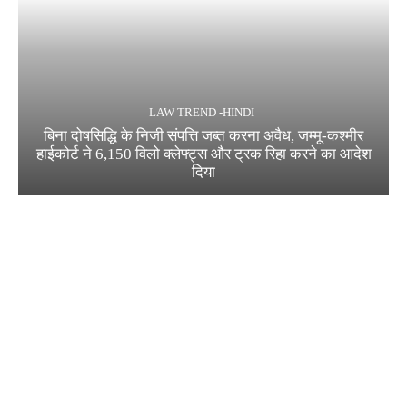
LAW TREND -HINDI
बिना दोषसिद्धि के निजी संपत्ति जब्त करना अवैध, जम्मू-कश्मीर
हाईकोर्ट ने 6,150 विलो क्लेफ्ट्स और ट्रक रिहा करने का आदेश
दिया