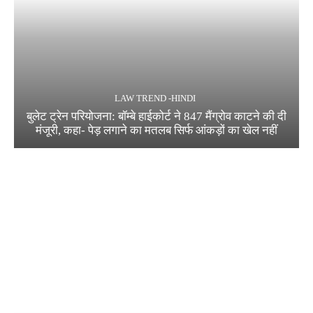
LAW TREND -HINDI
बुलेट ट्रेन परियोजना: बॉम्बे हाईकोर्ट ने 847 मैंग्रोव काटने की दी
मंजूरी, कहा- पेड़ लगाने का मतलब सिर्फ आंकड़ों का खेल नहीं