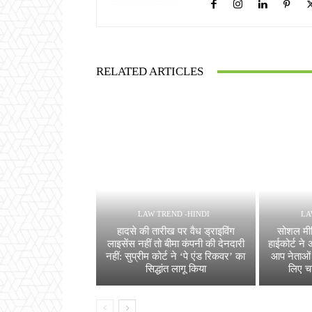
RELATED ARTICLES
LAW TREND -HINDI
LA
हादसे की तारीख पर वैध ड्राइविंग
सोशल मीड
लाइसेंस नहीं तो बीमा कंपनी की देनदारी
हाईकोर्ट न
नहीं: सुप्रीम कोर्ट ने ‘पे एंड रिकवर’ का
आप नेताओं
सिद्धांत लागू किया
लिए च