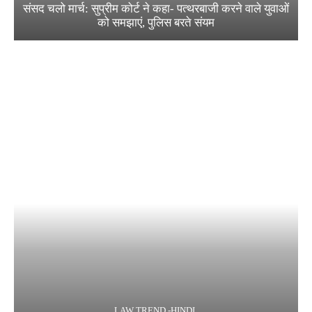
संसद चलो मार्च: सुप्रीम कोर्ट ने कहा- पत्थरबाजी करने वाले युवाओं
को समझाएं, पुलिस बरते संयम
LAW TREND -HINDI