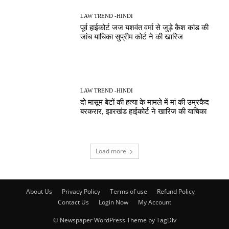
LAW TREND -HINDI
पूर्व हाईकोर्ट जज यशवंत वर्मा से जुड़े कैश कांड की
जांच याचिका सुप्रीम कोर्ट ने की खारिज
LAW TREND -HINDI
दो मासूम बेटों की हत्या के मामले में मां की उम्रकैद
बरकरार, झारखंड हाईकोर्ट ने खारिज की याचिका
Load more
About Us
Privacy Policy
Terms of use
Refund Policy
Contact Us
Login Now
My Account
© Newspaper WordPress Theme by TagDiv