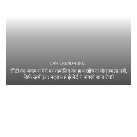
LAW TREND -HINDI
सीटी का जवाब न देने पर नाबालिग का हाथ खींचना यौन हमला नहीं,
सिर्फ उत्पीड़न: मद्रास हाईकोर्ट ने पॉक्सो सजा रोकी