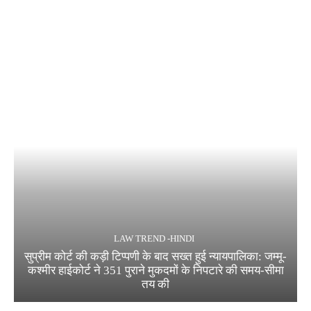
LAW TREND -HINDI
सुप्रीम कोर्ट की कड़ी टिप्पणी के बाद सख्त हुई न्यायपालिका: जम्मू-
कश्मीर हाईकोर्ट ने 351 पुराने मुकदमों के निपटारे की समय-सीमा
तय की