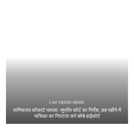
LAW TREND -HINDI
माणिकराव कोकाटे मामला: सुप्रीम कोर्ट का निर्देश, छह महीने में
याचिका का निपटारा करे बॉम्बे हाईकोर्ट