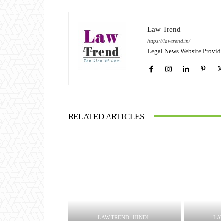
Law Trend
https://lawtrend.in/
Legal News Website Provid
RELATED ARTICLES
LAW TREND -HINDI
LA