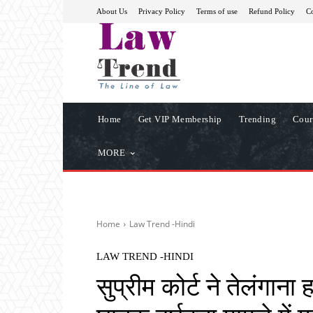
About Us
Privacy Policy
Terms of use
Refund Policy
Co
Home
Get VIP Membership
Trending
Cour
MORE
Home
Law Trend -Hindi
LAW TREND -HINDI
सुप्रीम कोर्ट ने तेलंगाना