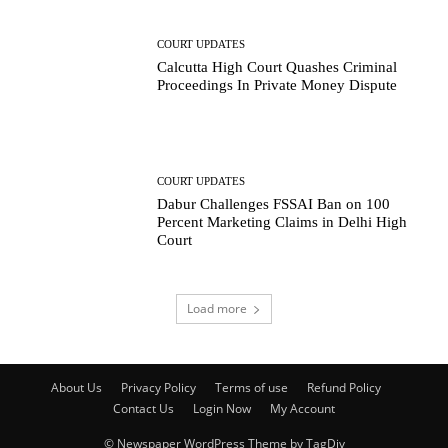
COURT UPDATES
Calcutta High Court Quashes Criminal
Proceedings In Private Money Dispute
COURT UPDATES
Dabur Challenges FSSAI Ban on 100
Percent Marketing Claims in Delhi High
Court
Load more
About Us
Privacy Policy
Terms of use
Refund Policy
Contact Us
Login Now
My Account
© Newspaper WordPress Theme by TagDiv