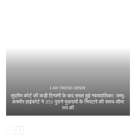
LAW TREND -HINDI
सुप्रीम कोर्ट की कड़ी टिप्पणी के बाद सख्त हुई न्यायपालिका: जम्मू-
कश्मीर हाईकोर्ट ने 351 पुराने मुकदमों के निपटारे की समय-सीमा
तय की