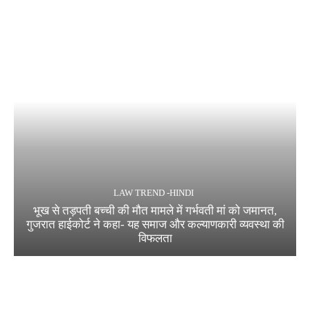
LAW TREND -HINDI
भूख से तड़पती बच्ची की मौत मामले में गर्भवती मां को जमानत,
गुजरात हाईकोर्ट ने कहा- यह समाज और कल्याणकारी व्यवस्था की
विफलता