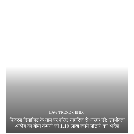
LAW TREND -HINDI
फिक्स्ड डिपॉजिट के नाम पर वरिष्ठ नागरिक से धोखाधड़ी: उपभोक्ता
आयोग का बीमा कंपनी को 1.10 लाख रुपये लौटाने का आदेश