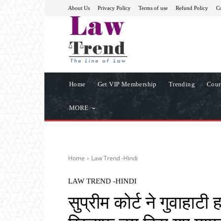
About Us
Privacy Policy
Terms of use
Refund Policy
Co
Home
Get VIP Membership
Trending
Cour
MORE
Home
Law Trend -Hindi
LAW TREND -HINDI
सुप्रीम कोर्ट ने गुवाहाटी ह