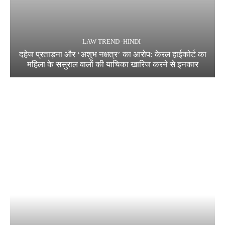
LAW TREND -HINDI
दहेज प्रताड़ना और ‘अशुभ नक्षत्र’ का आरोप: केरल हाईकोर्ट का
महिला के ससुराल वालों की याचिका खारिज करने से इनकार