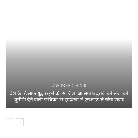
LAW TREND -HINDI
देश के खिलाफ युद्ध छेड़ने की साजिश: आसिया अंद्राबी की सजा को
चुनौती देने वाली याचिका पर हाईकोर्ट ने एनआईए से मांगा जवाब