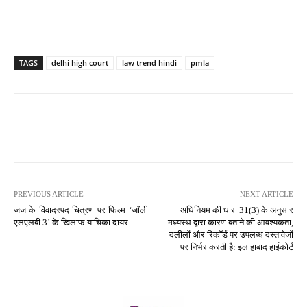
TAGS
delhi high court
law trend hindi
pmla
PREVIOUS ARTICLE
NEXT ARTICLE
जज के विवादस्पद चित्रण पर फिल्म ‘जॉली
अधिनियम की धारा 31(3) के अनुसार
एलएलबी 3’ के खिलाफ याचिका दायर
मध्यस्थ द्वारा कारण बताने की आवश्यकता,
दलीलों और रिकॉर्ड पर उपलब्ध दस्तावेजों
पर निर्भर करती है: इलाहाबाद हाईकोर्ट