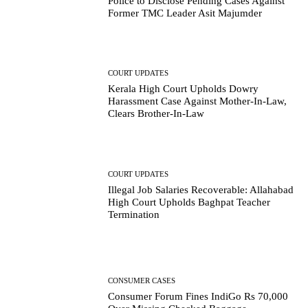
Police to Disclose Pending Cases Against
Former TMC Leader Asit Majumder
COURT UPDATES
Kerala High Court Upholds Dowry
Harassment Case Against Mother-In-Law,
Clears Brother-In-Law
COURT UPDATES
Illegal Job Salaries Recoverable: Allahabad
High Court Upholds Baghpat Teacher
Termination
CONSUMER CASES
Consumer Forum Fines IndiGo Rs 70,000