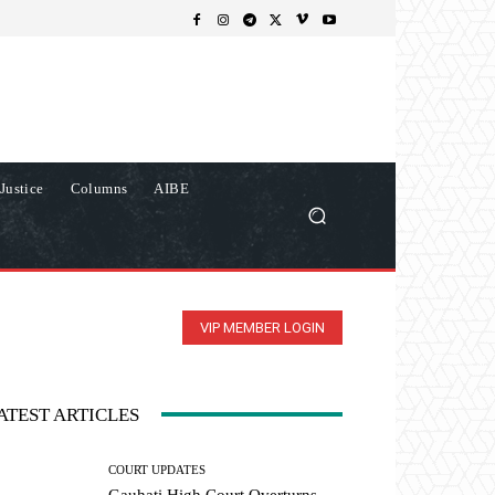
Justice
Columns
AIBE
VIP MEMBER LOGIN
ATEST ARTICLES
COURT UPDATES
Gauhati High Court Overturns