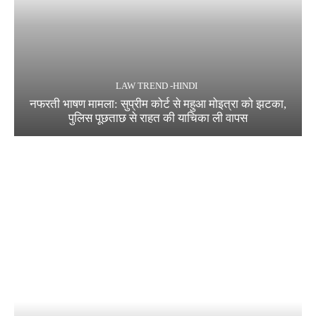
LAW TREND -HINDI
नफरती भाषण मामला: सुप्रीम कोर्ट से महुआ मोइत्रा को झटका,
पुलिस पूछताछ से राहत की याचिका ली वापस