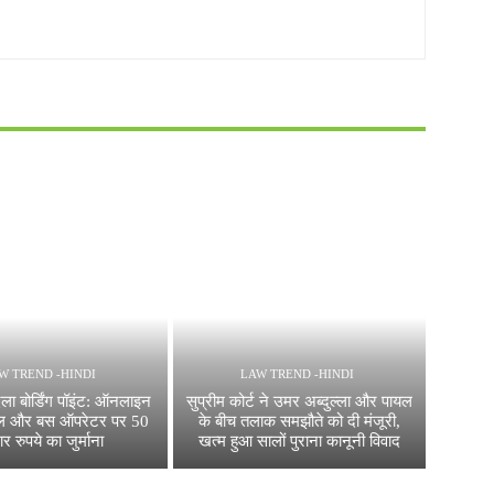
W TREND -HINDI
LAW TREND -HINDI
 बोर्डिंग पॉइंट: ऑनलाइन
सुप्रीम कोर्ट ने उमर अब्दुल्ला और पायल
टल और बस ऑपरेटर पर 50
के बीच तलाक समझौते को दी मंजूरी,
र रुपये का जुर्माना
खत्म हुआ सालों पुराना कानूनी विवाद