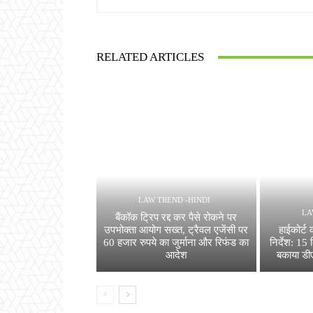
RELATED ARTICLES
LAW TREND -HINDI
LA
बैंकॉक ट्रिप रद्द कर पैसे रोकने पर
उपभोक्ता आयोग सख्त, ट्रैवल एजेंसी पर
हाईकोर्ट
60 हजार रुपये का जुर्माना और रिफंड का
निर्देश: 15 द
आदेश
बकाया डीए