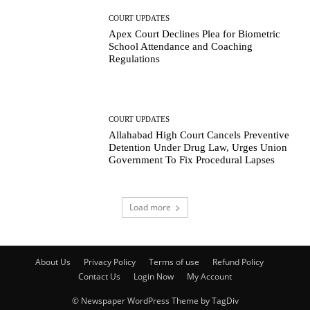
COURT UPDATES
Apex Court Declines Plea for Biometric
School Attendance and Coaching
Regulations
COURT UPDATES
Allahabad High Court Cancels Preventive
Detention Under Drug Law, Urges Union
Government To Fix Procedural Lapses
Load more
About Us
Privacy Policy
Terms of use
Refund Policy
Contact Us
Login Now
My Account
© Newspaper WordPress Theme by TagDiv