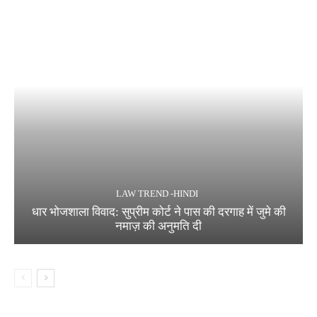
LAW TREND -HINDI
धार भोजशाला विवाद: सुप्रीम कोर्ट ने पास की दरगाह में जुमे की
नमाज़ की अनुमति दी