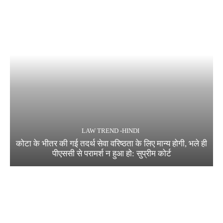
LAW TREND -HINDI
कोटा के भीतर की गई तदर्थ सेवा वरिष्ठता के लिए मान्य होगी, भले ही
पीएससी से परामर्श न हुआ हो: सुप्रीम कोर्ट