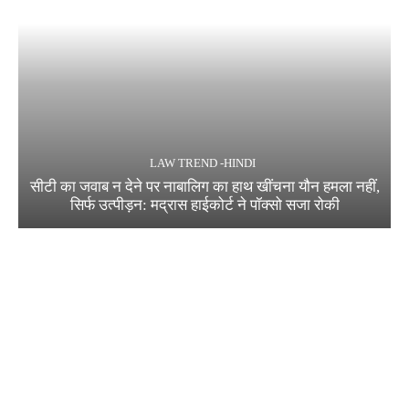
LAW TREND -HINDI
सीटी का जवाब न देने पर नाबालिग का हाथ खींचना यौन हमला नहीं,
सिर्फ उत्पीड़न: मद्रास हाईकोर्ट ने पॉक्सो सजा रोकी