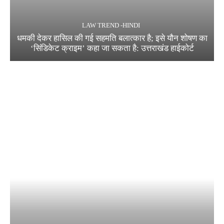
LAW TREND -HINDI
धमकी देकर हासिल की गई सहमति बलात्कार है; इसे यौन शोषण का
‘सिंडिकेट क्राइम’ कहा जा सकता है: उत्तराखंड हाईकोर्ट