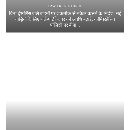
LAW TREND -HINDI
बिना इंश्योरेंस वाले वाहनों पर तकनीक से नकेल कसने के निर्देश; नई
गाड़ियों के लिए थर्ड-पार्टी कवर की अवधि बढ़ाई, कॉम्प्रिहेंसिव
पॉलिसी पर बीमा...