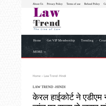
About Us
Privacy Policy
Terms of use
Refund Policy
Co
Home
Get VIP Membership
Trending
Cour
MORE
Home
Law Trend -Hindi
LAW TREND -HINDI
केरल हाईकोर्ट ने एडीएम