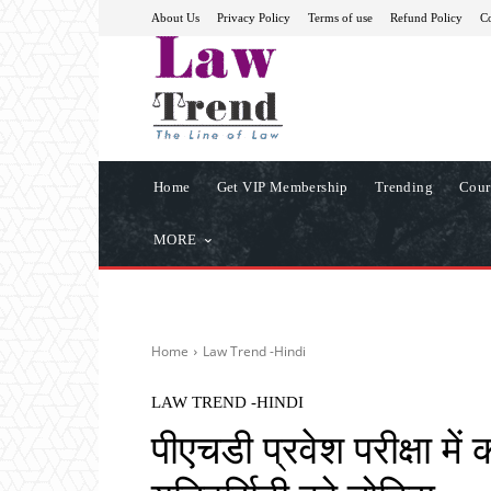
About Us
Privacy Policy
Terms of use
Refund Policy
Co
Home
Get VIP Membership
Trending
Cour
MORE
Home
Law Trend -Hindi
LAW TREND -HINDI
पीएचडी प्रवेश परीक्षा मे