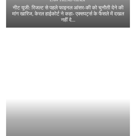
नीट यूजी: रिजल्ट से पहले फाइनल आंसर-की को चुनौती देने की
मांग खारिज, केरल हाईकोर्ट ने कहा- एक्सपर्ट्स के फैसले में दखल
नहीं दे...