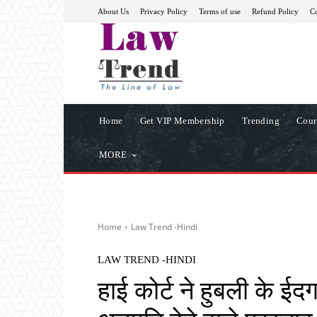
About Us
Privacy Policy
Terms of use
Refund Policy
Co
Home
Get VIP Membership
Trending
Cour
MORE
Home
Law Trend -Hindi
LAW TREND -HINDI
हाई कोर्ट ने हुबली के ईद