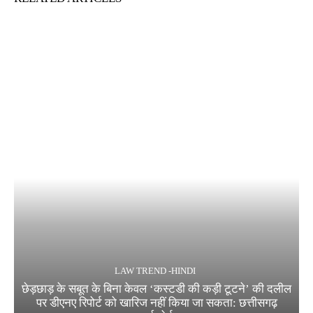
LAW TREND -HINDI
छेड़छाड़ के सबूत के बिना केवल ‘कस्टडी की कड़ी टूटने’ की दलील
पर डीएनए रिपोर्ट को खारिज नहीं किया जा सकता: छत्तीसगढ़