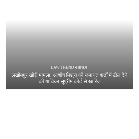
LAW TREND -HINDI
लखीमपुर खीरी मामला: आशीष मिश्रा की जमानत शर्तों में ढील देने
की याचिका सुप्रीम कोर्ट से खारिज