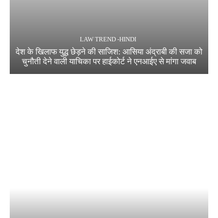
LAW TREND -HINDI
देश के खिलाफ युद्ध छेड़ने की साजिश: आसिया अंद्राबी की सजा को
चुनौती देने वाली याचिका पर हाईकोर्ट ने एनआईए से मांगा जवाब