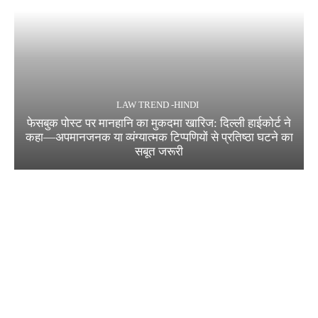
LAW TREND -HINDI
फेसबुक पोस्ट पर मानहानि का मुकदमा खारिज: दिल्ली हाईकोर्ट ने
कहा—अपमानजनक या व्यंग्यात्मक टिप्पणियों से प्रतिष्ठा घटने का
सबूत जरूरी