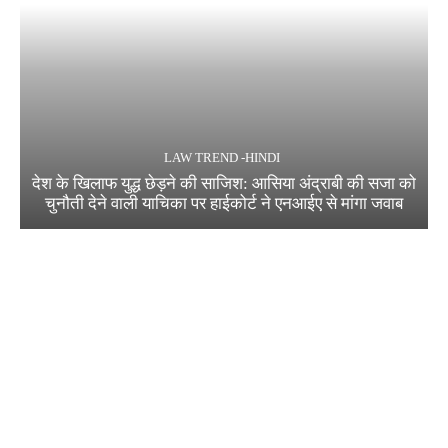
LAW TREND -HINDI
देश के खिलाफ युद्ध छेड़ने की साजिश: आसिया अंद्राबी की सजा को
चुनौती देने वाली याचिका पर हाईकोर्ट ने एनआईए से मांगा जवाब